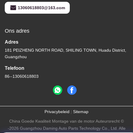
13060618803@163.com
Ons adres
Adres
181 PEIZHENG NORTH ROAD, SHILING TOWN, Huadu District,
Guangzhou
Telefoon
86--13060618803
Privacybeleid
|
Sitemap
China Goede Kwaliteit Montage van de motor Auteursrecht ©
-2026 Guangzhou Daming Auto Parts Technology Co., Ltd. Alle