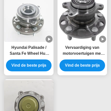
Hyundai Palisade /
Vervaardiging van
Santa Fe Wheel Hub
motorvoertuigen met
Unit Model 51750-S1000
een vermogen van meer
Vind de beste prijs
Vind de beste prijs
dan 50 kW