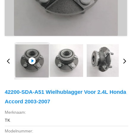
42200-SDA-A51 Wielhublagger Voor 2.4L Honda
Accord 2003-2007
Merknaam:
TK
Modelnummer: