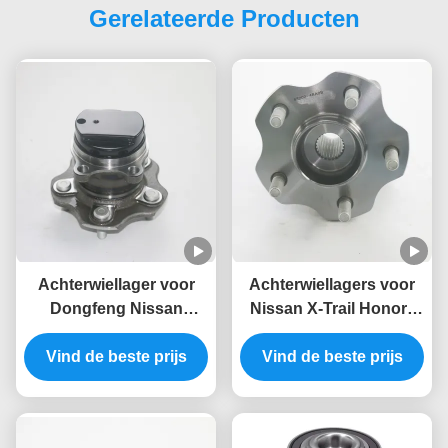
Gerelateerde Producten
Achterwiellager voor
Achterwiellagers voor
Dongfeng Nissan
Nissan X-Trail Honor /
Qashqai 43202-
Renault Koleos 43202-
Vind de beste prijs
JE20A/43202-
4BA0B / 43202-JE60A /
Vind de beste prijs
JE21A/43202-
43202-JG21A
JG000/43202-
JG01A/43202-JG01B