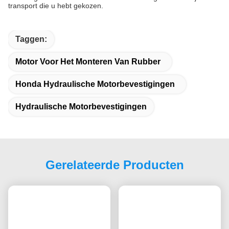
onderdelen, Chinese Aftermarket onderdelen,OEM-onderdelen
enz.Voor alle details, neem gerust contact met ons op.
Q3. Waar worden uw producten verkocht?
Met tien jaar aan voortdurende inspanningen en de uitbreiding
van de markt, hebben we een wereldwijd verkoopnetwerk van
meer dan 100 landen bereikt Zuid-Amerika, Europa, Zuidoost-
Azië, Afrika en Oceanië enz.waarvan, Rusland, de VS, Australië,
Colombia, Zuid-Afrika, de Filippijnen enz. zijn onze sterkste
markten.
Test u al uw goederen voor levering?
A: Ja, we hebben gespecialiseerde kwaliteitsinspecteurs om de
goederen te inspecteren voor levering.
Q5. Hoe lang is uw levertijd?
Het hangt af van het adres dat u hebt ontvangen en de wijze van
transport die u hebt gekozen.
Taggen:
Motor Voor Het Monteren Van Rubber
Honda Hydraulische Motorbevestigingen