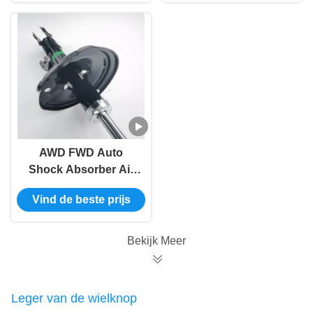
GSU35
AWD FWD Auto
Shock Absorber Air
Suspension MCU3
Vind de beste prijs
GSU35 48510-48071
48510-49435 48510-
48100 48510-49455
Bekijk Meer
48510-49805
Leger van de wielknop