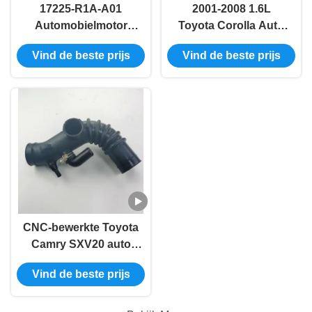
17225-R1A-A01
2001-2008 1.6L
Automobielmotor
Toyota Corolla Auto
Turbo-inlaatslang
Inlaatpijp Slang
Vind de beste prijs
Vind de beste prijs
Voor Honda FB2 FB3
17881-0D040 17881-
DE1
22080 17881-22120
17881-0D050
CNC-bewerkte Toyota
Camry SXV20 auto
luchtinlaatpijp slang
Vind de beste prijs
17881-03140