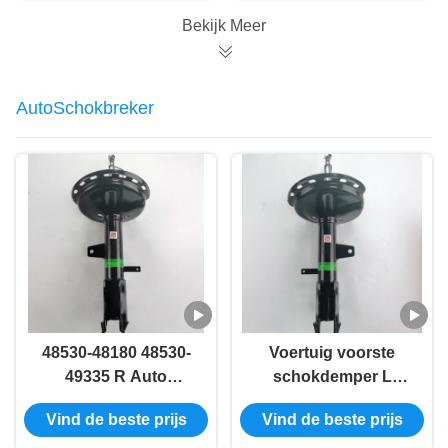
36061
Bekijk Meer
AutoSchokbreker
48530-48180 48530-
Voertuig voorste
49335 R Auto
schokdemper L
schokdemper voor
RX300 RX330 48540-
Vind de beste prijs
Vind de beste prijs
RX300 RX330 MCU3
49225 48540-48180