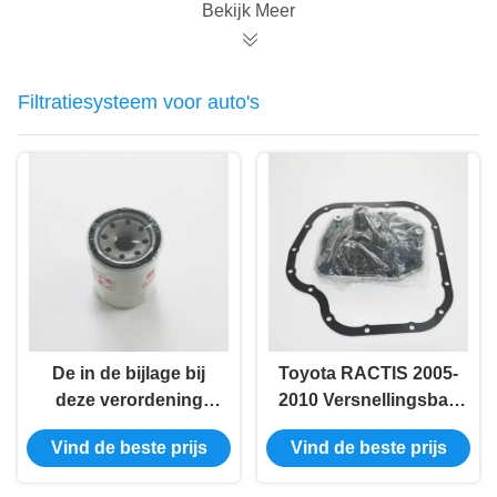
Bekijk Meer
Filtratiesysteem voor auto's
De in de bijlage bij
Toyota RACTIS 2005-
deze verordening
2010 Versnellingsbak
opgenomen
Filter Mesh 35330-
Vind de beste prijs
Vind de beste prijs
voorwaarden zijn van
K4100/35330-52031
toepassing op de in