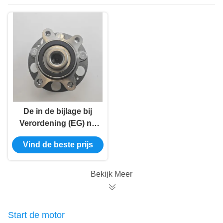
De in de bijlage bij
Verordening (EG) nr.
443/2009 vermelde
Vind de beste prijs
voorschriften zijn van
toepassing op de in
de bijlage bij
Bekijk Meer
Verordening (EG) nr.
443/2009 genoemde
voertuigen.
Start de motor