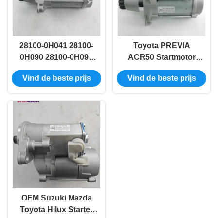
28100-0H041 28100-
Toyota PREVIA
0H090 28100-0H091
ACR50 Startmotor
Toyota Automobile
Assy 28100-28042
Vind de beste prijs
Vind de beste prijs
Starter Motor Voor de
28100-28052
PONTIAC VIBE
MATRIX
OEM Suzuki Mazda
Toyota Hilux Starter