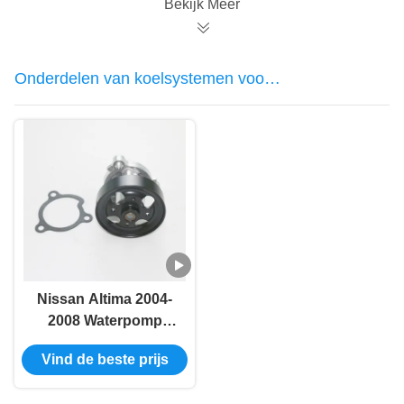
Bekijk Meer
Onderdelen van koelsystemen voor
auto's
Nissan Altima 2004-
2008 Waterpomp
21010-6N226/B1010-
Vind de beste prijs
6N21A/GWN-86A