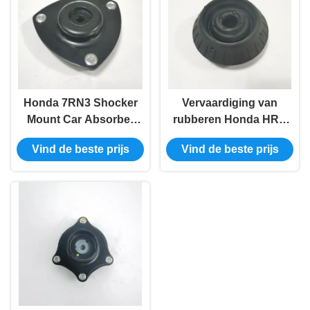
Honda 7RN3 Shocker
Vervaardiging van
Mount Car Absorber
rubberen Honda HRV
RH 51920-S5H-T03
absorber montage
Vind de beste prijs
Vind de beste prijs
51925-S6M-013
51920-TG0-T01 51920-
51920-S5A-T51
TG5-C01 51920-SAA-
015