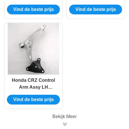
51360-Sda-A03
Achterste ophanging
Vind de beste prijs
Vind de beste prijs
Vervanging
RH 51350-SDA-A03
Honda CRZ Control
Arm Assy LH
Voorwiel 51360-SZT-
Vind de beste prijs
H04
Bekijk Meer