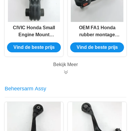
CIVIC Honda Small
OEM FA1 Honda
Engine Mount
rubber montage
vervanging 50890-
motor 50880-SNA-
Vind de beste prijs
Vind de beste prijs
SNG-982
A81
Bekijk Meer
Beheersarm Assy