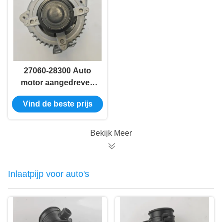
27060-28300 Auto
motor aangedreven
generator 2004-2012
Vind de beste prijs
RAV4 Toyota OEM
alternator
Bekijk Meer
Inlaatpijp voor auto's