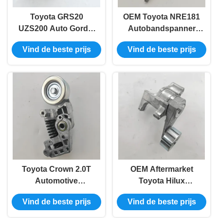
Toyota GRS20
OEM Toyota NRE181
UZS200 Auto Gordel
Autobandspanner
Spanner 16620-
16620-0T020 16620-
Vind de beste prijs
Vind de beste prijs
0W101 16620-0W036
37030
Toyota Crown 2.0T
OEM Aftermarket
Automotive
Toyota Hilux
Hulpgordel
Automotive Belt
Vind de beste prijs
Vind de beste prijs
Spanningsband
Tensioner 16620-
Vervanging 16620-
0C011