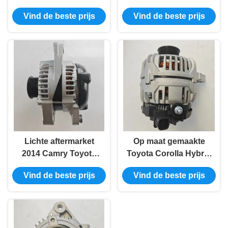
alternatorgenerator
Elektrische generator
Vind de beste prijs
Vind de beste prijs
voor Auris Wish
vervanging 27060-
27060-28190
20230
Lichte aftermarket
Op maat gemaakte
2014 Camry Toyota
Toyota Corolla Hybrid
Corolla Alternator
Automotoren
Vind de beste prijs
Vind de beste prijs
27060-20270
Elektrische Generator
27060-0D120