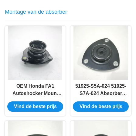
Montage van de absorber
OEM Honda FA1
51925-S5A-024 51925-
Autoshocker Mount
S7A-024 Absorber
Absorber 51920-SNA-
montage LH
Vind de beste prijs
Vind de beste prijs
023 51920-SVB-A03
vervanging voor
Honda RD5