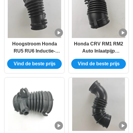
Hoogstroom Honda
Honda CRV RM1 RM2
RU5 RU6 Inductie-
Auto Inlaatpijp
auto-inlaatpijp 17226-
Flexible Turbo Inlaat
Vind de beste prijs
Vind de beste prijs
51B-H00
Slang 17225-R6A-J00