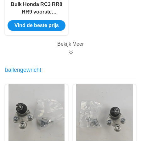
Bulk Honda RC3 RR8
RR9 voorste
schokdemper 51920-
Vind de beste prijs
T6A-J01
Bekijk Meer
ballengewricht