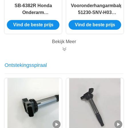
SB-6382R Honda
Vooronderhangarmbalgew
Onderarm
51230-SNV-H03
Ophangbalgewricht
51230-SNA-A01
Vind de beste prijs
Vind de beste prijs
51220-SNV-H03
51220-SNA-A01
51220-SNL-T01
Bekijk Meer
Ontstekingsspiraal