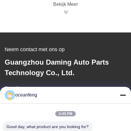
de bijlage bij deze
Bekijk Meer
verordening
opgenomen
producten.
Neem contact met ons op
Guangzhou Daming Auto Parts
Technology Co., Ltd.
E-mail
oceanfeng
13060618803@163.com
2:45 PM
Ons adres
Good day, what product are you looking for?