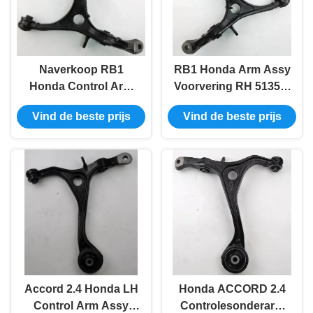
Naverkoop RB1
RB1 Honda Arm Assy
Honda Control Arm
Voorvering RH 51350-
Assy Steel LH 51360-
Sfe-000 OEM
Vind de beste prijs
Vind de beste prijs
Sfe-000
Accord 2.4 Honda LH
Honda ACCORD 2.4
Control Arm Assy
Controlesonderarm