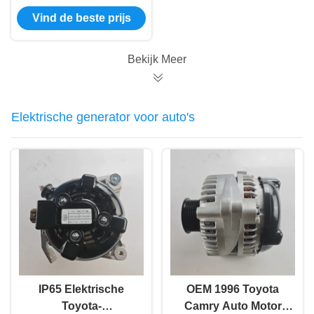
Motor in bulk 28100-
Vind de beste prijs
35030
Bekijk Meer
Elektrische generator voor auto's
IP65 Elektrische
OEM 1996 Toyota
Toyota-
Camry Auto Motor