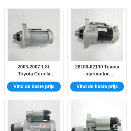
2003-2007 1.8L
28100-02130 Toyota
Toyota Corolla
startmotor
Landcruiser
vervanging voor 2008
Vind de beste prijs
Vind de beste prijs
Startmotor
Prado Hilux
Automatisch 28100-
0D140