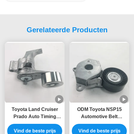
Gerelateerde Producten
Toyota Land Cruiser
ODM Toyota NSP15
Prado Auto Timing
Automotive Belt
Gordel Spanner 16620-
Tensioner 16620-0Y010
75011 16620-75010
Vind de beste prijs
16620-47010 16620-
Vind de beste prijs