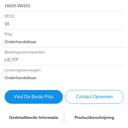
16620-0W101
MOQ:
10
Prijs:
Onderhandelbaar
Betalingsvoorwaarden:
L/C,T/T
Leveringsvermogen:
Onderhandelbaar
Vind De Beste Prijs
Contact Opnemen
Gedetailleerde Informatie
Productbeschrijving