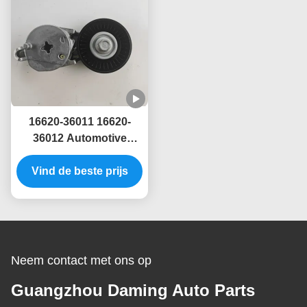
16620-36011 16620-
36012 Automotive
Motor Belt Tensioner
16620-0V020 16620-
Vind de beste prijs
0V022 16620-0V050
16620-0V041
Neem contact met ons op
Guangzhou Daming Auto Parts