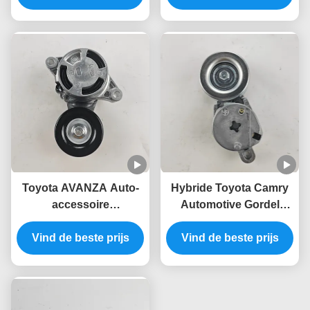
16620-75031 16620-
0Y042 16620-04042
0C011 16620-0C020
16620-0Y061
Toyota AVANZA Auto-
Hybride Toyota Camry
accessoire
Automotive Gordel
gordelspanner 16620-
Spanner 16620-36013
Vind de beste prijs
BZ010
Vind de beste prijs
16620-0V024