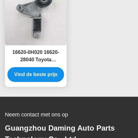
16620-0H020 16620-
28040 Toyota
Automotive
Gordelspanner Voor
Vind de beste prijs
ACV40 ASV40 GSV40
Neem contact met ons op
Guangzhou Daming Auto Parts