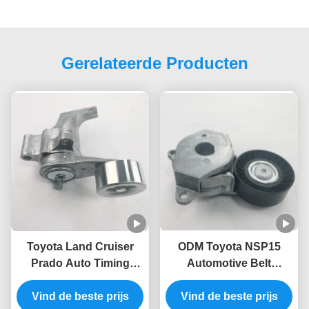
Gerelateerde Producten
Toyota Land Cruiser
ODM Toyota NSP15
Prado Auto Timing
Automotive Belt
Gordel Spanner 16620-
Tensioner 16620-0Y010
75011 16620-75010
Vind de beste prijs
16620-47010 16620-
Vind de beste prijs