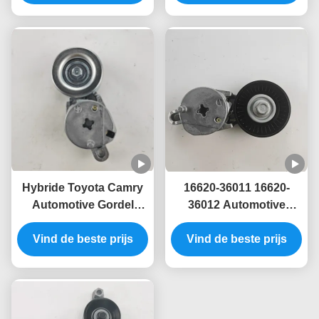
16620-75031 16620-
0Y042 16620-04042
0C011 16620-0C020
16620-0Y061
Hybride Toyota Camry
16620-36011 16620-
Automotive Gordel
36012 Automotive
Spanner 16620-36013
Motor Belt Tensioner
Vind de beste prijs
16620-0V024
16620-0V020 16620-
Vind de beste prijs
0V022 16620-0V050
16620-0V041