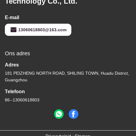
Technology Co., Ltd.
E-mail
13060618803@163.com
Ons adres
Adres
181 PEIZHENG NORTH ROAD, SHILING TOWN, Huadu District,
Guangzhou
Telefoon
86--13060618803
Privacybeleid
|
Sitemap