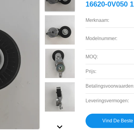
16620-0V050 
Merknaam:
Modelnummer:
MOQ:
Prijs:
Betalingsvoorwaarden
Leveringsvermogen:
Vind De Beste 