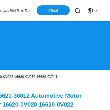
ntact Met Ons Op
Citaat
620-0V022 16620-0V050 16620-0V041
6620-36012 Automotive Motor
r 16620-0V020 16620-0V022