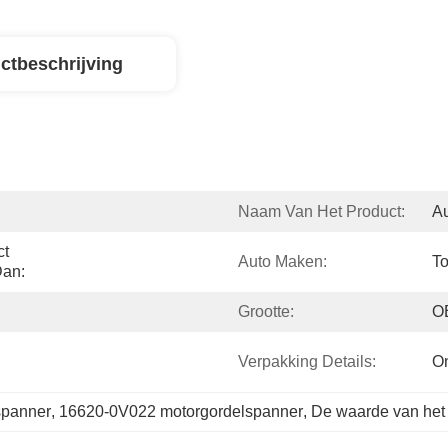
ctbeschrijving
Naam Van Het Product:
Au
t 
Auto Maken:
To
Dan:
Grootte:
O
Verpakking Details:
O
spanner
, 
16620-0V022 motorgordelspanner
, 
De waarde van het 