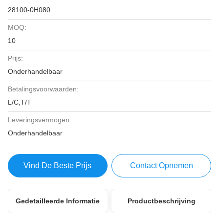
28100-0H080
MOQ:
10
Prijs:
Onderhandelbaar
Betalingsvoorwaarden:
L/C,T/T
Leveringsvermogen:
Onderhandelbaar
Vind De Beste Prijs
Contact Opnemen
Gedetailleerde Informatie
Productbeschrijving