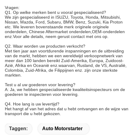
Vragen:
Q1. Op welke merken bent u vooral gespecialiseerd?
We zijn gespecialiseerd in ISUZU, Toyota, Honda, Mitsubishi,
Nissan, Mazda, Ford, Subaru, BMW, Benz, Suzuki, Kia Proton
etc. We leveren bovenstaande merk originele originele
onderdelen, Chinese Aftermarket onderdelen,OEM-onderdelen
enz.Voor alle details, neem gerust contact met ons op.
Q2. Waar worden uw producten verkocht?
Met tien jaar aan voortdurende inspanningen en de uitbreiding
van de markt, hebben we een wereldwijd verkoopnetwerk van
meer dan 100 landen bereikt Zuid-Amerika, Europa, Zuidoost-
Azië, Afrika en Oceanië enz.waarvan, Rusland, de VS, Australië,
Colombia, Zuid-Afrika, de Filippijnen enz. zijn onze sterkste
markten.
Test u al uw goederen voor levering?
A: Ja, we hebben gespecialiseerde kwaliteitsinspecteurs om de
goederen te inspecteren voor levering.
Q4. Hoe lang is uw levertijd?
Het hangt af van het adres dat u hebt ontvangen en de wijze van
transport die u hebt gekozen.
Taggen:
Auto Motorstarter