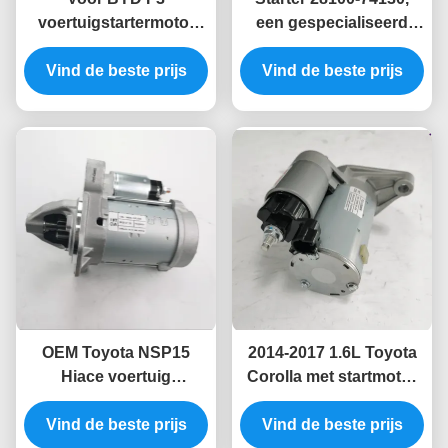
voertuigstartermotor
een gespecialiseerd
model 3708950
startapparaat voor
Vind de beste prijs
Vind de beste prijs
Toyota motoren"
OEM Toyota NSP15
2014-2017 1.6L Toyota
Hiace voertuig
Corolla met startmotor
startmotor vervanging
Starter 28100-0T330
Vind de beste prijs
28100-0Y120
Vind de beste prijs