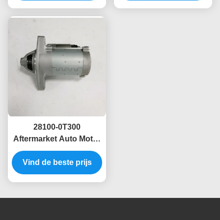
28100-0T300
Aftermarket Auto Motor
Starter Voor Toyota
Corolla 2007-2013 1.6L
Vind de beste prijs