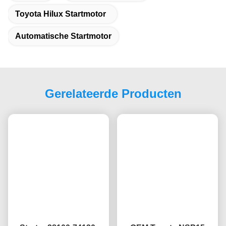
Q3. Waar worden uw producten verkocht?
Met tien jaar aan voortdurende inspanningen en de uitbreiding
van de markt, hebben we een wereldwijd verkoopnetwerk van
meer dan 100 landen bereikt Zuid-Amerika, Europa, Zuidoost-
Azië, Afrika en Oceanië enz.waarvan, Rusland, de VS, Australië,
Colombia, Zuid-Afrika, de Filippijnen enz. zijn onze sterkste
markten.
Test u al uw goederen voor levering?
A: Ja, we hebben gespecialiseerde kwaliteitsinspecteurs om de
goederen te inspecteren voor levering.
Q5. Hoe lang is uw levertijd?
Het hangt af van het adres dat u hebt ontvangen en de wijze van
transport die u hebt gekozen.
Taggen:
Auto Motorstarter
Toyota Hilux Startmotor
Automatische Startmotor