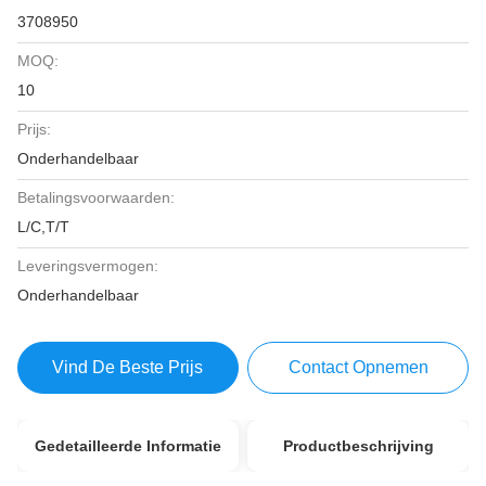
3708950
MOQ:
10
Prijs:
Onderhandelbaar
Betalingsvoorwaarden:
L/C,T/T
Leveringsvermogen:
Onderhandelbaar
Vind De Beste Prijs
Contact Opnemen
Gedetailleerde Informatie
Productbeschrijving