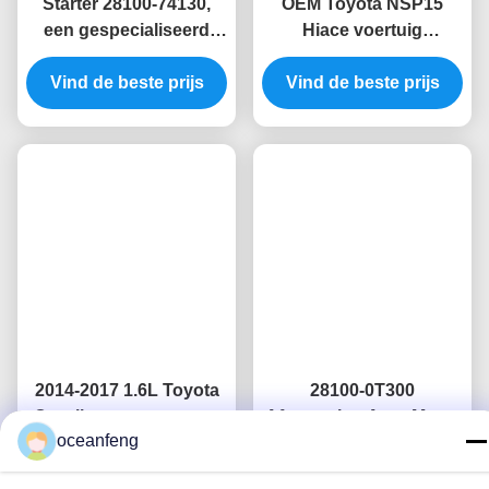
Gerelateerde Producten
Starter 28100-74130,
OEM Toyota NSP15
een gespecialiseerd
Hiace voertuig
startapparaat voor
startmotor vervanging
Vind de beste prijs
Toyota motoren"
Vind de beste prijs
28100-0Y120
oceanfeng